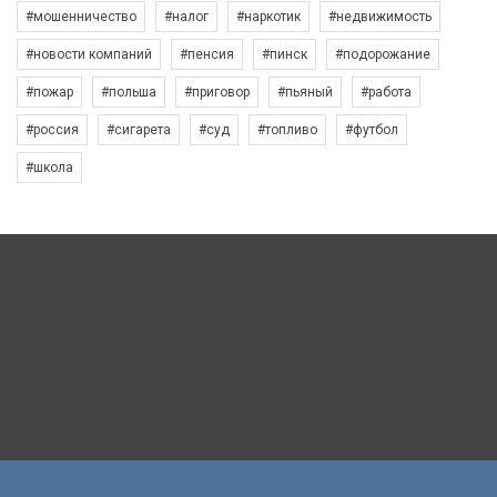
#мошенничество
#налог
#наркотик
#недвижимость
#новости компаний
#пенсия
#пинск
#подорожание
#пожар
#польша
#приговор
#пьяный
#работа
#россия
#сигарета
#суд
#топливо
#футбол
#школа