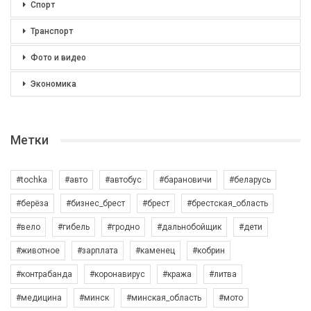
Спорт
Транспорт
Фото и видео
Экономика
Метки
#tochka
#авто
#автобус
#барановичи
#беларусь
#берёза
#бизнес_брест
#брест
#брестская_область
#вело
#гибель
#гродно
#дальнобойщик
#дети
#животное
#зарплата
#каменец
#кобрин
#контрабанда
#коронавирус
#кража
#литва
#медицина
#минск
#минская_область
#мото