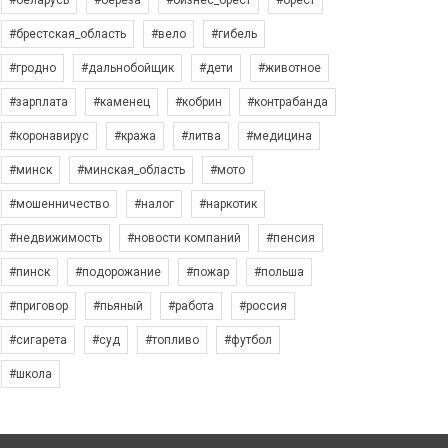
#беларусь
#берёза
#бизнес_брест
#брест
#брестская_область
#вело
#гибель
#гродно
#дальнобойщик
#дети
#животное
#зарплата
#каменец
#кобрин
#контрабанда
#коронавирус
#кража
#литва
#медицина
#минск
#минская_область
#мото
#мошенничество
#налог
#наркотик
#недвижимость
#новости компаний
#пенсия
#пинск
#подорожание
#пожар
#польша
#приговор
#пьяный
#работа
#россия
#сигарета
#суд
#топливо
#футбол
#школа