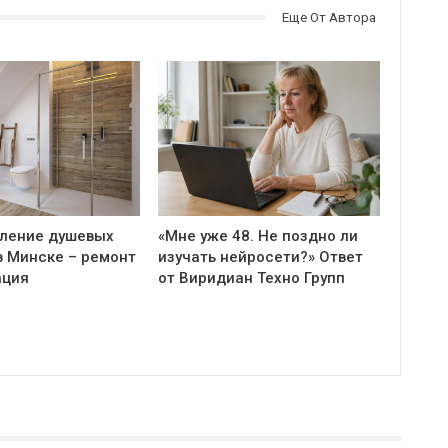
Еще От Автора
ление душевых
«Мне уже 48. Не поздно ли
в Минске – ремонт
изучать нейросети?» Ответ
ация
от Виридиан Техно Групп