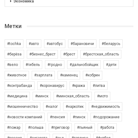
Экономика
Метки
#tochka
#авто
#автобус
#барановичи
#беларусь
#берёза
#бизнес_брест
#брест
#брестская_область
#вело
#гибель
#гродно
#дальнобойщик
#дети
#животное
#зарплата
#каменец
#кобрин
#контрабанда
#коронавирус
#кража
#литва
#медицина
#минск
#минская_область
#мото
#мошенничество
#налог
#наркотик
#недвижимость
#новости компаний
#пенсия
#пинск
#подорожание
#пожар
#польша
#приговор
#пьяный
#работа