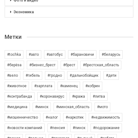
Фото и видео
Экономика
Метки
#tochka
#авто
#автобус
#барановичи
#беларусь
#берёза
#бизнес_брест
#брест
#брестская_область
#вело
#гибель
#гродно
#дальнобойщик
#дети
#животное
#зарплата
#каменец
#кобрин
#контрабанда
#коронавирус
#кража
#литва
#медицина
#минск
#минская_область
#мото
#мошенничество
#налог
#наркотик
#недвижимость
#новости компаний
#пенсия
#пинск
#подорожание