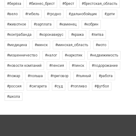
#берёза
#бизнес_брест
#брест
#брестская_область
#вело
#гибель
#гродно
#дальнобойщик
#дети
#животное
#зарплата
#каменец
#кобрин
#контрабанда
#коронавирус
#кража
#литва
#медицина
#минск
#минская_область
#мото
#мошенничество
#налог
#наркотик
#недвижимость
#новости компаний
#пенсия
#пинск
#подорожание
#пожар
#польша
#приговор
#пьяный
#работа
#россия
#сигарета
#суд
#топливо
#футбол
#школа