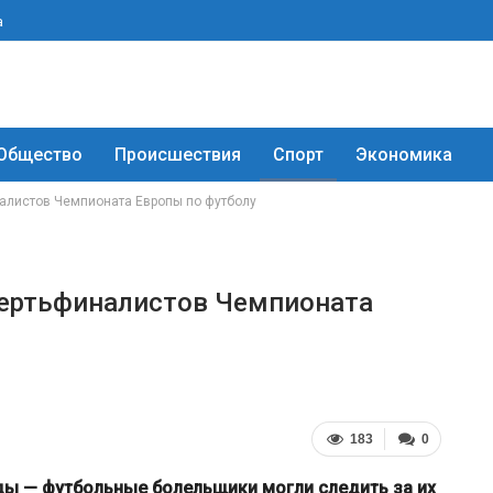
а
Общество
Происшествия
Спорт
Экономика
алистов Чемпионата Европы по футболу
вертьфиналистов Чемпионата
183
0
ды — футбольные болельщики могли следить за их