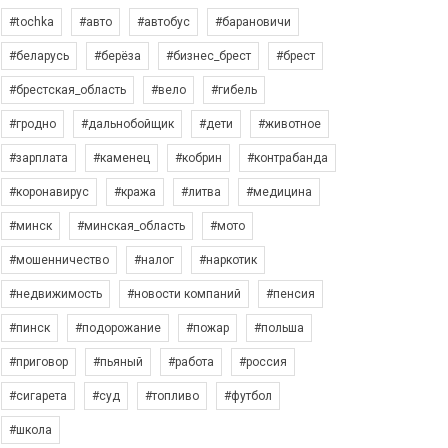
#tochka
#авто
#автобус
#барановичи
#беларусь
#берёза
#бизнес_брест
#брест
#брестская_область
#вело
#гибель
#гродно
#дальнобойщик
#дети
#животное
#зарплата
#каменец
#кобрин
#контрабанда
#коронавирус
#кража
#литва
#медицина
#минск
#минская_область
#мото
#мошенничество
#налог
#наркотик
#недвижимость
#новости компаний
#пенсия
#пинск
#подорожание
#пожар
#польша
#приговор
#пьяный
#работа
#россия
#сигарета
#суд
#топливо
#футбол
#школа