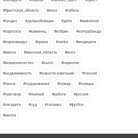
#беларусь
#берёза
#бизнес_брест
#брест
#брестская_область
#вело
#гибель
#гродно
#дальнобойщик
#дети
#животное
#зарплата
#каменец
#кобрин
#контрабанда
#коронавирус
#кража
#литва
#медицина
#минск
#минская_область
#мото
#мошенничество
#налог
#наркотик
#недвижимость
#новости компаний
#пенсия
#пинск
#подорожание
#пожар
#польша
#приговор
#пьяный
#работа
#россия
#сигарета
#суд
#топливо
#футбол
#школа