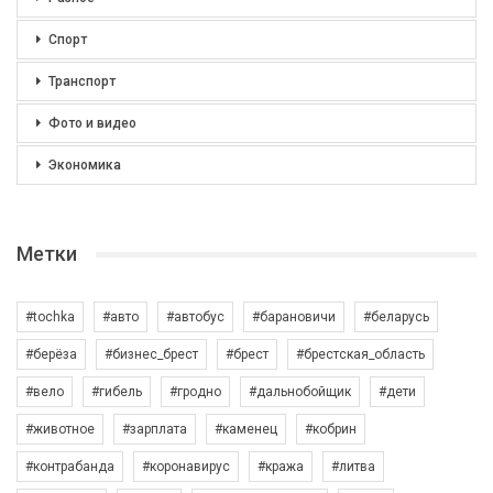
Спорт
Транспорт
Фото и видео
Экономика
Метки
#tochka
#авто
#автобус
#барановичи
#беларусь
#берёза
#бизнес_брест
#брест
#брестская_область
#вело
#гибель
#гродно
#дальнобойщик
#дети
#животное
#зарплата
#каменец
#кобрин
#контрабанда
#коронавирус
#кража
#литва