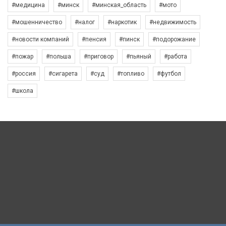
#медицина
#минск
#минская_область
#мото
#мошенничество
#налог
#наркотик
#недвижимость
#новости компаний
#пенсия
#пинск
#подорожание
#пожар
#польша
#приговор
#пьяный
#работа
#россия
#сигарета
#суд
#топливо
#футбол
#школа