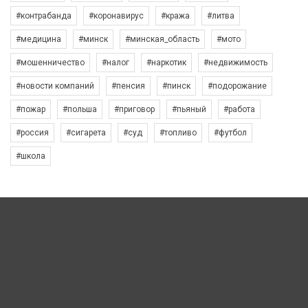
#контрабанда
#коронавирус
#кража
#литва
#медицина
#минск
#минская_область
#мото
#мошенничество
#налог
#наркотик
#недвижимость
#новости компаний
#пенсия
#пинск
#подорожание
#пожар
#польша
#приговор
#пьяный
#работа
#россия
#сигарета
#суд
#топливо
#футбол
#школа