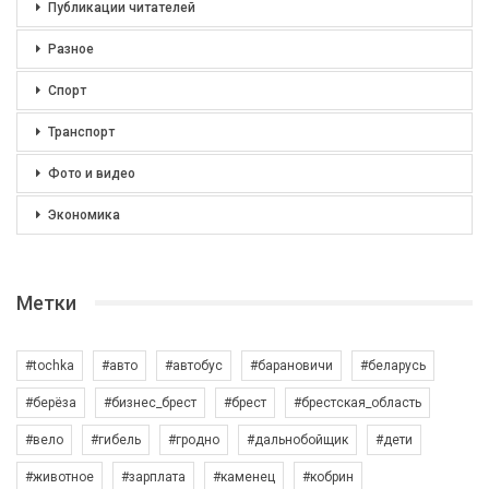
Публикации читателей
Разное
Спорт
Транспорт
Фото и видео
Экономика
Метки
#tochka
#авто
#автобус
#барановичи
#беларусь
#берёза
#бизнес_брест
#брест
#брестская_область
#вело
#гибель
#гродно
#дальнобойщик
#дети
#животное
#зарплата
#каменец
#кобрин