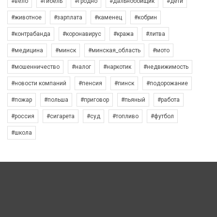
#вело
#гибель
#гродно
#дальнобойщик
#дети
#животное
#зарплата
#каменец
#кобрин
#контрабанда
#коронавирус
#кража
#литва
#медицина
#минск
#минская_область
#мото
#мошенничество
#налог
#наркотик
#недвижимость
#новости компаний
#пенсия
#пинск
#подорожание
#пожар
#польша
#приговор
#пьяный
#работа
#россия
#сигарета
#суд
#топливо
#футбол
#школа