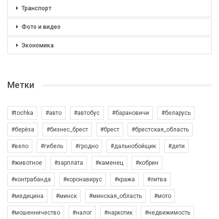
Транспорт
Фото и видео
Экономика
Метки
#tochka
#авто
#автобус
#барановичи
#беларусь
#берёза
#бизнес_брест
#брест
#брестская_область
#вело
#гибель
#гродно
#дальнобойщик
#дети
#животное
#зарплата
#каменец
#кобрин
#контрабанда
#коронавирус
#кража
#литва
#медицина
#минск
#минская_область
#мото
#мошенничество
#налог
#наркотик
#недвижимость