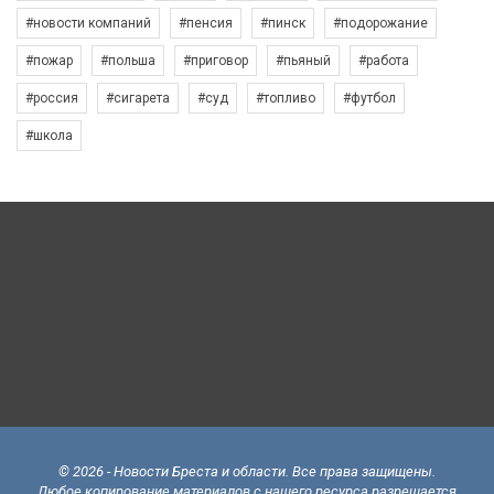
#новости компаний
#пенсия
#пинск
#подорожание
#пожар
#польша
#приговор
#пьяный
#работа
#россия
#сигарета
#суд
#топливо
#футбол
#школа
© 2026 - Новости Бреста и области. Все права защищены.
Любое копирование материалов с нашего ресурса разрешается