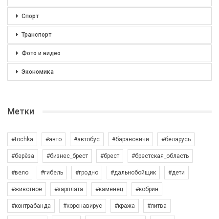
Спорт
Транспорт
Фото и видео
Экономика
Метки
#tochka
#авто
#автобус
#барановичи
#беларусь
#берёза
#бизнес_брест
#брест
#брестская_область
#вело
#гибель
#гродно
#дальнобойщик
#дети
#животное
#зарплата
#каменец
#кобрин
#контрабанда
#коронавирус
#кража
#литва