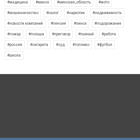
#медицина
#минск
#минская_область
#мото
#мошенничество
#налог
#наркотик
#недвижимость
#новости компаний
#пенсия
#пинск
#подорожание
#пожар
#польша
#приговор
#пьяный
#работа
#россия
#сигарета
#суд
#топливо
#футбол
#школа