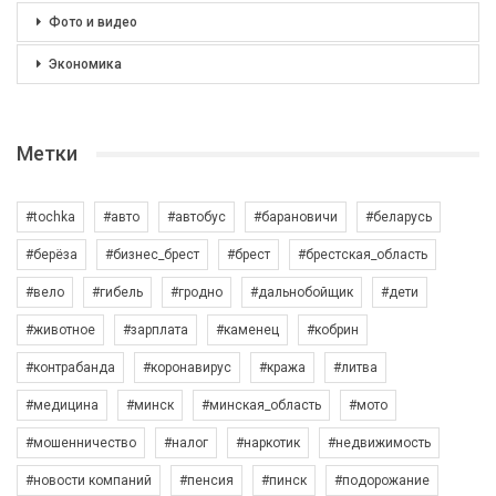
Фото и видео
Экономика
Метки
#tochka
#авто
#автобус
#барановичи
#беларусь
#берёза
#бизнес_брест
#брест
#брестская_область
#вело
#гибель
#гродно
#дальнобойщик
#дети
#животное
#зарплата
#каменец
#кобрин
#контрабанда
#коронавирус
#кража
#литва
#медицина
#минск
#минская_область
#мото
#мошенничество
#налог
#наркотик
#недвижимость
#новости компаний
#пенсия
#пинск
#подорожание