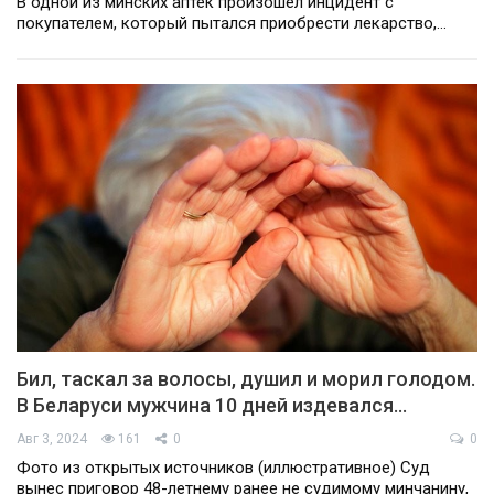
В одной из минских аптек произошел инцидент с
покупателем, который пытался приобрести лекарство,…
Бил, таскал за волосы, душил и морил голодом.
В Беларуси мужчина 10 дней издевался…
Авг 3, 2024
161
0
0
Фото из открытых источников (иллюстративное) Суд
вынес приговор 48-летнему ранее не судимому минчанину,