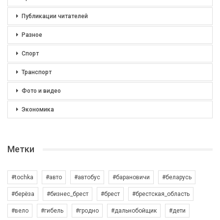
Публикации читателей
Разное
Спорт
Транспорт
Фото и видео
Экономика
Метки
#tochka
#авто
#автобус
#барановичи
#беларусь
#берёза
#бизнес_брест
#брест
#брестская_область
#вело
#гибель
#гродно
#дальнобойщик
#дети