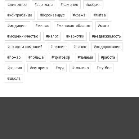
#животное
#зарплата
#каменец
#кобрин
#контрабанда
#коронавирус
#кража
#литва
#медицина
#минск
#минская_область
#мото
#мошенничество
#налог
#наркотик
#недвижимость
#новости компаний
#пенсия
#пинск
#подорожание
#пожар
#польша
#приговор
#пьяный
#работа
#россия
#сигарета
#суд
#топливо
#футбол
#школа