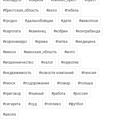
#беларусь
#берёза
#бизнес_брест
#брест
#брестская_область
#вело
#гибель
#гродно
#дальнобойщик
#дети
#животное
#зарплата
#каменец
#кобрин
#контрабанда
#коронавирус
#кража
#литва
#медицина
#минск
#минская_область
#мото
#мошенничество
#налог
#наркотик
#недвижимость
#новости компаний
#пенсия
#пинск
#подорожание
#пожар
#польша
#приговор
#пьяный
#работа
#россия
#сигарета
#суд
#топливо
#футбол
#школа