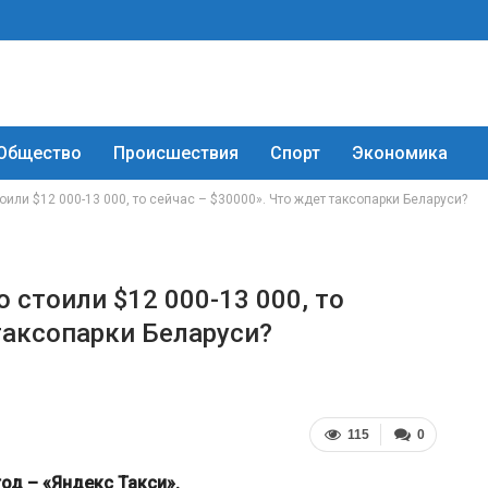
Общество
Происшествия
Спорт
Экономика
оили $12 000-13 000, то сейчас – $30000». Что ждет таксопарки Беларуси?
 стоили $12 000-13 000, то
таксопарки Беларуси?
115
0
год – «Яндекс Такси».