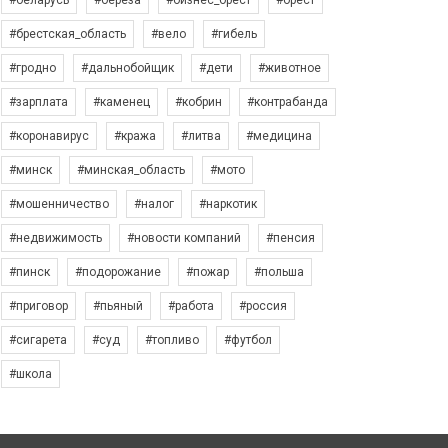
#беларусь
#берёза
#бизнес_брест
#брест
#брестская_область
#вело
#гибель
#гродно
#дальнобойщик
#дети
#животное
#зарплата
#каменец
#кобрин
#контрабанда
#коронавирус
#кража
#литва
#медицина
#минск
#минская_область
#мото
#мошенничество
#налог
#наркотик
#недвижимость
#новости компаний
#пенсия
#пинск
#подорожание
#пожар
#польша
#приговор
#пьяный
#работа
#россия
#сигарета
#суд
#топливо
#футбол
#школа