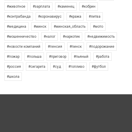
#животное
#зарплата
#каменец
#кобрин
#контрабанда
#коронавирус
#кража
#литва
#медицина
#минск
#минская_область
#мото
#мошенничество
#налог
#наркотик
#недвижимость
#новости компаний
#пенсия
#пинск
#подорожание
#пожар
#польша
#приговор
#пьяный
#работа
#россия
#сигарета
#суд
#топливо
#футбол
#школа