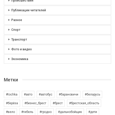
Происшествия
Публикации читателей
Разное
Спорт
Транспорт
Фото и видео
Экономика
Метки
#tochka
#авто
#автобус
#барановичи
#беларусь
#берёза
#бизнес_брест
#брест
#брестская_область
#вело
#гибель
#гродно
#дальнобойщик
#дети