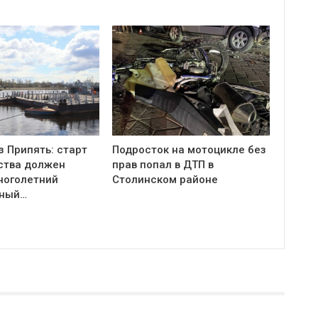
з Припять: старт
Подросток на мотоцикле без
ства должен
прав попал в ДТП в
ноголетний
Столинском районе
тный…