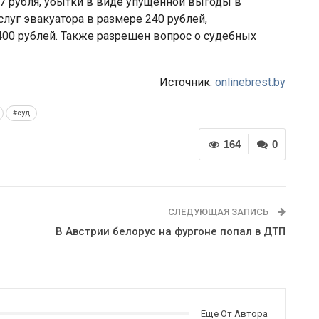
7 рубля, убытки в виде упущенной выгоды в
слуг эвакуатора в размере 240 рублей,
00 рублей. Также разрешен вопрос о судебных
Источник:
onlinebrest.by
#суд
164
0
СЛЕДУЮЩАЯ ЗАПИСЬ
В Австрии белорус на фургоне попал в ДТП
Еще От Автора