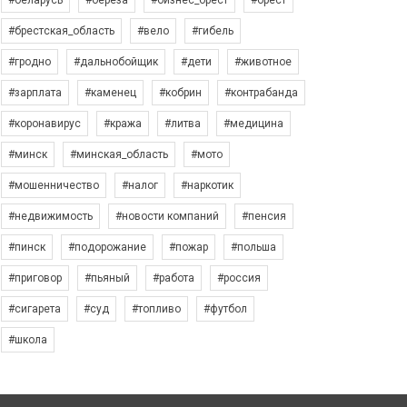
#беларусь
#берёза
#бизнес_брест
#брест
#брестская_область
#вело
#гибель
#гродно
#дальнобойщик
#дети
#животное
#зарплата
#каменец
#кобрин
#контрабанда
#коронавирус
#кража
#литва
#медицина
#минск
#минская_область
#мото
#мошенничество
#налог
#наркотик
#недвижимость
#новости компаний
#пенсия
#пинск
#подорожание
#пожар
#польша
#приговор
#пьяный
#работа
#россия
#сигарета
#суд
#топливо
#футбол
#школа