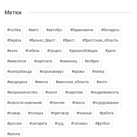
Метки
#tochka
#авто
#автобус
#барановичи
#беларусь
#берёза
#бизнес_брест
#брест
#брестская_область
#вело
#гибель
#гродно
#дальнобойщик
#дети
#животное
#зарплата
#каменец
#кобрин
#контрабанда
#коронавирус
#кража
#литва
#медицина
#минск
#минская_область
#мото
#мошенничество
#налог
#наркотик
#недвижимость
#новости компаний
#пенсия
#пинск
#подорожание
#пожар
#польша
#приговор
#пьяный
#работа
#россия
#сигарета
#суд
#топливо
#футбол
#школа