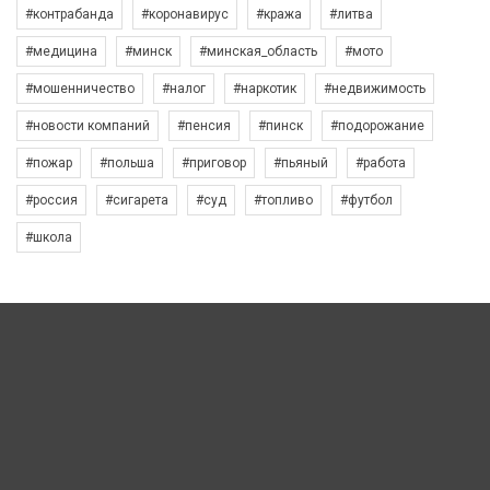
#контрабанда
#коронавирус
#кража
#литва
#медицина
#минск
#минская_область
#мото
#мошенничество
#налог
#наркотик
#недвижимость
#новости компаний
#пенсия
#пинск
#подорожание
#пожар
#польша
#приговор
#пьяный
#работа
#россия
#сигарета
#суд
#топливо
#футбол
#школа