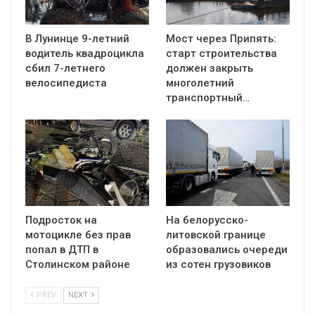
В Лунинце 9-летний
Мост через Припять:
водитель квадроцикла
старт строительства
сбил 7-летнего
должен закрыть
велосипедиста
многолетний
транспортный…
Подросток на
На белорусско-
мотоцикле без прав
литовской границе
попал в ДТП в
образовались очереди
Столинском районе
из сотен грузовиков
PREV
NEXT