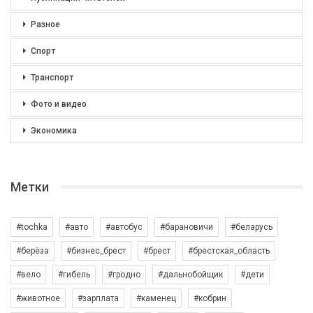
Разное
Спорт
Транспорт
Фото и видео
Экономика
Метки
#tochka
#авто
#автобус
#барановичи
#беларусь
#берёза
#бизнес_брест
#брест
#брестская_область
#вело
#гибель
#гродно
#дальнобойщик
#дети
#животное
#зарплата
#каменец
#кобрин