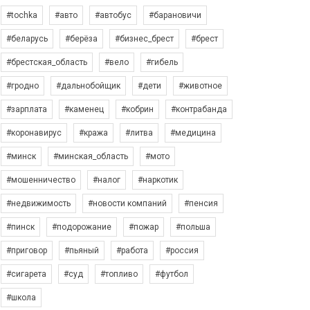
#tochka
#авто
#автобус
#барановичи
#беларусь
#берёза
#бизнес_брест
#брест
#брестская_область
#вело
#гибель
#гродно
#дальнобойщик
#дети
#животное
#зарплата
#каменец
#кобрин
#контрабанда
#коронавирус
#кража
#литва
#медицина
#минск
#минская_область
#мото
#мошенничество
#налог
#наркотик
#недвижимость
#новости компаний
#пенсия
#пинск
#подорожание
#пожар
#польша
#приговор
#пьяный
#работа
#россия
#сигарета
#суд
#топливо
#футбол
#школа