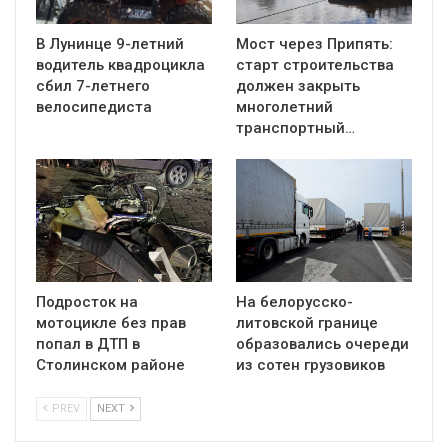
В Лунинце 9-летний
Мост через Припять:
водитель квадроцикла
старт строительства
сбил 7-летнего
должен закрыть
велосипедиста
многолетний
транспортный…
Подросток на
На белорусско-
мотоцикле без прав
литовской границе
попал в ДТП в
образовались очереди
Столинском районе
из сотен грузовиков
PREV
NEXT