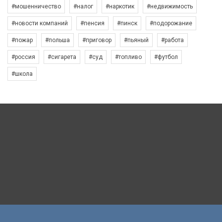
#мошенничество
#налог
#наркотик
#недвижимость
#новости компаний
#пенсия
#пинск
#подорожание
#пожар
#польша
#приговор
#пьяный
#работа
#россия
#сигарета
#суд
#топливо
#футбол
#школа