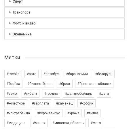
Спорт
Транспорт
Фото и видео
Экономика
Метки
#tochka
#авто
#автобус
#барановичи
#беларусь
#берёза
#бизнес_брест
#брест
#брестская_область
#вело
#гибель
#гродно
#дальнобойщик
#дети
#животное
#зарплата
#каменец
#кобрин
#контрабанда
#коронавирус
#кража
#литва
#медицина
#минск
#минская_область
#мото