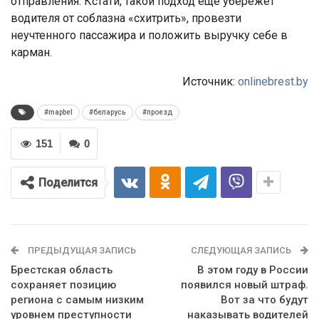
отправления. Кстати, такой подход еще убережет
водителя от соблазна «схитрить», провезти
неучтенного пассажира и положить выручку себе в
карман.
Источник:
onlinebrest.by
#mapbel
#беларусь
#проезд
151
0
Поделится
ПРЕДЫДУЩАЯ ЗАПИСЬ
СЛЕДУЮЩАЯ ЗАПИСЬ
Брестская область
В этом году в России
сохраняет позицию
появился новый штраф.
региона с самым низким
Вот за что будут
уровнем преступности
наказывать водителей