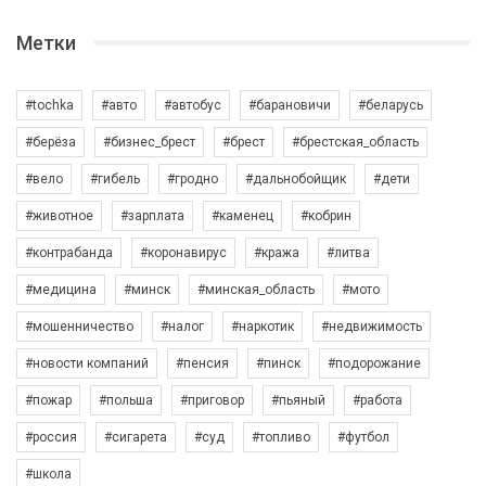
Метки
#tochka
#авто
#автобус
#барановичи
#беларусь
#берёза
#бизнес_брест
#брест
#брестская_область
#вело
#гибель
#гродно
#дальнобойщик
#дети
#животное
#зарплата
#каменец
#кобрин
#контрабанда
#коронавирус
#кража
#литва
#медицина
#минск
#минская_область
#мото
#мошенничество
#налог
#наркотик
#недвижимость
#новости компаний
#пенсия
#пинск
#подорожание
#пожар
#польша
#приговор
#пьяный
#работа
#россия
#сигарета
#суд
#топливо
#футбол
#школа