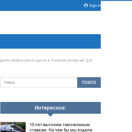
Sign in
ругие профессии на курсах в Учебном центре им. Д.М.
Интересное:
10 лет высоким таможенным
ставкам. На чем бы мы ездили