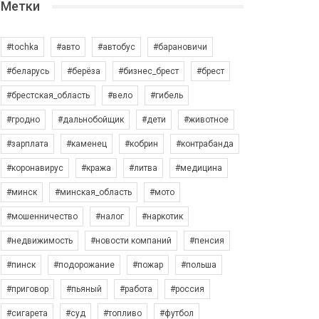
Метки
#tochka
#авто
#автобус
#барановичи
#беларусь
#берёза
#бизнес_брест
#брест
#брестская_область
#вело
#гибель
#гродно
#дальнобойщик
#дети
#животное
#зарплата
#каменец
#кобрин
#контрабанда
#коронавирус
#кража
#литва
#медицина
#минск
#минская_область
#мото
#мошенничество
#налог
#наркотик
#недвижимость
#новости компаний
#пенсия
#пинск
#подорожание
#пожар
#польша
#приговор
#пьяный
#работа
#россия
#сигарета
#суд
#топливо
#футбол