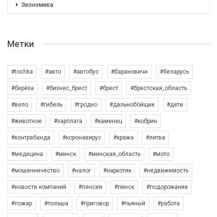
Экономика
Метки
#tochka
#авто
#автобус
#барановичи
#беларусь
#берёза
#бизнес_брест
#брест
#брестская_область
#вело
#гибель
#гродно
#дальнобойщик
#дети
#животное
#зарплата
#каменец
#кобрин
#контрабанда
#коронавирус
#кража
#литва
#медицина
#минск
#минская_область
#мото
#мошенничество
#налог
#наркотик
#недвижимость
#новости компаний
#пенсия
#пинск
#подорожание
#пожар
#польша
#приговор
#пьяный
#работа