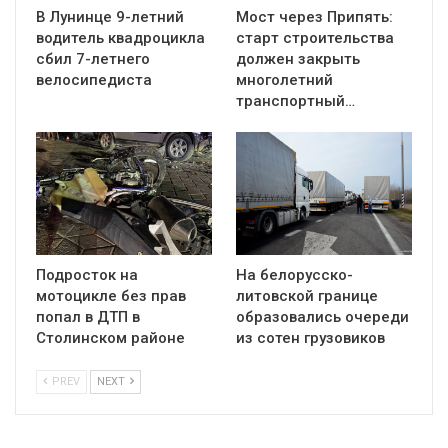
В Лунинце 9-летний
Мост через Припять:
водитель квадроцикла
старт строительства
сбил 7-летнего
должен закрыть
велосипедиста
многолетний
транспортный…
Подросток на
На белорусско-
мотоцикле без прав
литовской границе
попал в ДТП в
образовались очереди
Столинском районе
из сотен грузовиков
PREV
NEXT