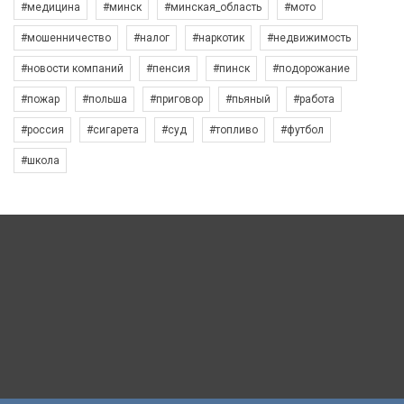
#медицина
#минск
#минская_область
#мото
#мошенничество
#налог
#наркотик
#недвижимость
#новости компаний
#пенсия
#пинск
#подорожание
#пожар
#польша
#приговор
#пьяный
#работа
#россия
#сигарета
#суд
#топливо
#футбол
#школа