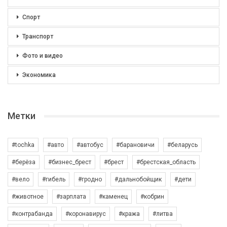
Спорт
Транспорт
Фото и видео
Экономика
Метки
#tochka
#авто
#автобус
#барановичи
#беларусь
#берёза
#бизнес_брест
#брест
#брестская_область
#вело
#гибель
#гродно
#дальнобойщик
#дети
#животное
#зарплата
#каменец
#кобрин
#контрабанда
#коронавирус
#кража
#литва