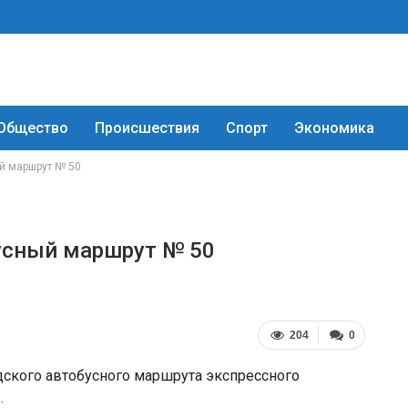
Общество
Происшествия
Спорт
Экономика
й маршрут № 50
усный маршрут № 50
204
0
одского автобусного маршрута экспрессного
.