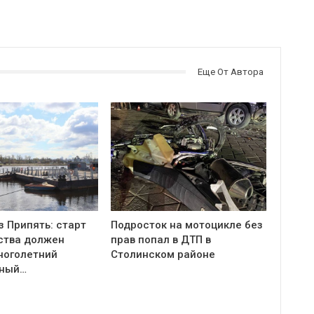
Еще От Автора
з Припять: старт
Подросток на мотоцикле без
ства должен
прав попал в ДТП в
ноголетний
Столинском районе
тный…