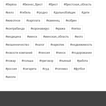
#берёза
#бизнес_брест
#брест
#брестская_область
#вело
#гибель
#гродно
#дальнобойщик
#дети
#животное
#зарплата
#каменец
#кобрин
#контрабанда
#коронавирус
#кража
#литва
#медицина
#минск
#минская_область
#мото
#мошенничество
#налог
#наркотик
#недвижимость
#новости компаний
#пенсия
#пинск
#подорожание
#пожар
#польша
#приговор
#пьяный
#работа
#россия
#сигарета
#суд
#топливо
#футбол
#школа