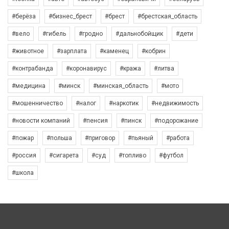
#берёза
#бизнес_брест
#брест
#брестская_область
#вело
#гибель
#гродно
#дальнобойщик
#дети
#животное
#зарплата
#каменец
#кобрин
#контрабанда
#коронавирус
#кража
#литва
#медицина
#минск
#минская_область
#мото
#мошенничество
#налог
#наркотик
#недвижимость
#новости компаний
#пенсия
#пинск
#подорожание
#пожар
#польша
#приговор
#пьяный
#работа
#россия
#сигарета
#суд
#топливо
#футбол
#школа