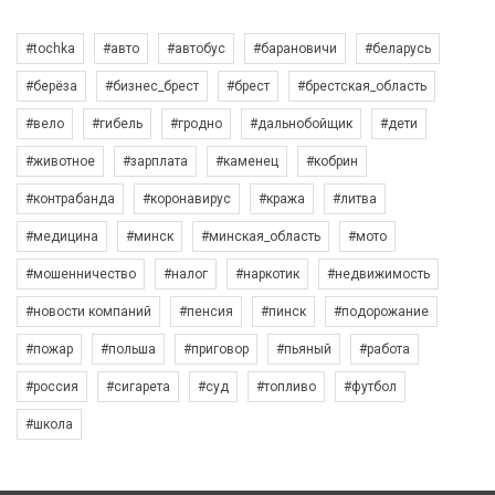
#tochka
#авто
#автобус
#барановичи
#беларусь
#берёза
#бизнес_брест
#брест
#брестская_область
#вело
#гибель
#гродно
#дальнобойщик
#дети
#животное
#зарплата
#каменец
#кобрин
#контрабанда
#коронавирус
#кража
#литва
#медицина
#минск
#минская_область
#мото
#мошенничество
#налог
#наркотик
#недвижимость
#новости компаний
#пенсия
#пинск
#подорожание
#пожар
#польша
#приговор
#пьяный
#работа
#россия
#сигарета
#суд
#топливо
#футбол
#школа