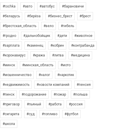
#tochka
#авто
#автобус
#барановичи
#беларусь
#берёза
#бизнес_брест
#брест
#брестская_область
#вело
#гибель
#гродно
#дальнобойщик
#дети
#животное
#зарплата
#каменец
#кобрин
#контрабанда
#коронавирус
#кража
#литва
#медицина
#минск
#минская_область
#мото
#мошенничество
#налог
#наркотик
#недвижимость
#новости компаний
#пенсия
#пинск
#подорожание
#пожар
#польша
#приговор
#пьяный
#работа
#россия
#сигарета
#суд
#топливо
#футбол
#школа