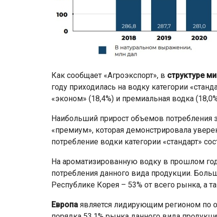
Как сообщает «Агроэкспорт», в
структуре м
году приходилась на водку категории «станда
«эконом» (18,4%) и премиальная водка (18,0%
Наибольший прирост объемов потребления за
«премиум», которая демонстрировала уверенн
потребление водки категории «стандарт» сост
На ароматизированную водку в прошлом го
потребления данного вида продукции. Боль
Республике Корея – 53% от всего рынка, а т
Европа
является лидирующим регионом по о
порядка 53,1% рынка данного вида продукц