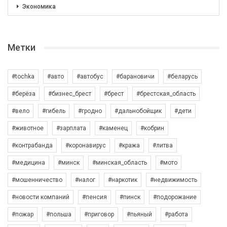
Экономика
Метки
#tochka
#авто
#автобус
#барановичи
#беларусь
#берёза
#бизнес_брест
#брест
#брестская_область
#вело
#гибель
#гродно
#дальнобойщик
#дети
#животное
#зарплата
#каменец
#кобрин
#контрабанда
#коронавирус
#кража
#литва
#медицина
#минск
#минская_область
#мото
#мошенничество
#налог
#наркотик
#недвижимость
#новости компаний
#пенсия
#пинск
#подорожание
#пожар
#польша
#приговор
#пьяный
#работа