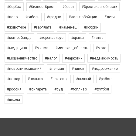
#берёза
#бизнес_брест
#брест
#брестская_область
#вело
#гибель
#гродно
#дальнобойщик
#дети
#животное
#зарплата
#каменец
#кобрин
#контрабанда
#коронавирус
#кража
#литва
#медицина
#минск
#минская_область
#мото
#мошенничество
#налог
#наркотик
#недвижимость
#новости компаний
#пенсия
#пинск
#подорожание
#пожар
#польша
#приговор
#пьяный
#работа
#россия
#сигарета
#суд
#топливо
#футбол
#школа