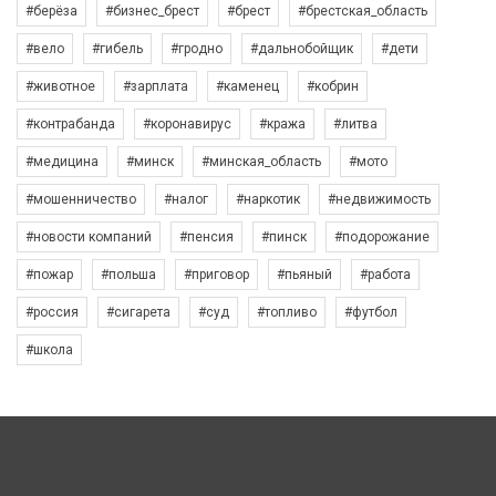
#берёза
#бизнес_брест
#брест
#брестская_область
#вело
#гибель
#гродно
#дальнобойщик
#дети
#животное
#зарплата
#каменец
#кобрин
#контрабанда
#коронавирус
#кража
#литва
#медицина
#минск
#минская_область
#мото
#мошенничество
#налог
#наркотик
#недвижимость
#новости компаний
#пенсия
#пинск
#подорожание
#пожар
#польша
#приговор
#пьяный
#работа
#россия
#сигарета
#суд
#топливо
#футбол
#школа