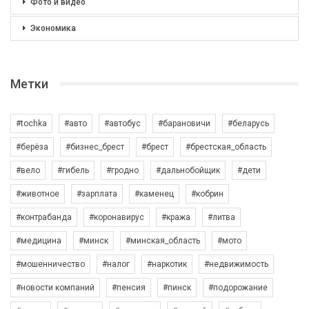
Фото и видео
Экономика
Метки
#tochka
#авто
#автобус
#барановичи
#беларусь
#берёза
#бизнес_брест
#брест
#брестская_область
#вело
#гибель
#гродно
#дальнобойщик
#дети
#животное
#зарплата
#каменец
#кобрин
#контрабанда
#коронавирус
#кража
#литва
#медицина
#минск
#минская_область
#мото
#мошенничество
#налог
#наркотик
#недвижимость
#новости компаний
#пенсия
#пинск
#подорожание