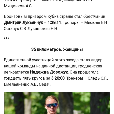
Мищенков А.С.
Бронзовым призёром кубка страны стал брестчанин
Дмитрий Лукьянчук
–
1:28:11
. Тренеры – Мисюля Е.Н.,
Остапук С.В.,Лукашевич Н.Н.
***
35 километров. Женщины
Единственной участницей этого захода стала лидер
нашей команды на данной дистанции, гродненская
легкоатлетка
Надежда Дорожук
. Она прошагала
тридцать пять кругов за
3:20:03
. Тренеры – Следь С.Г.,
Емельяненко А.В., Седач.