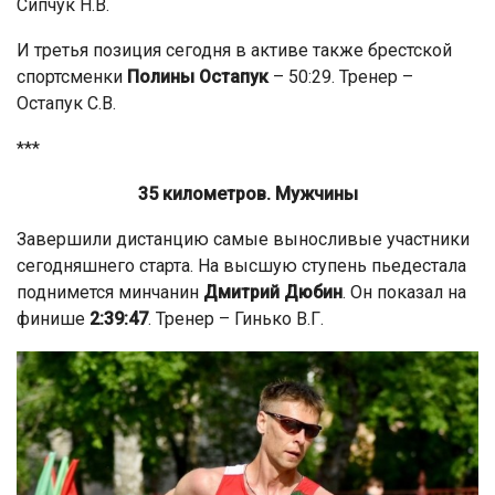
Сипчук Н.В.
И третья позиция сегодня в активе также брестской
спортсменки
Полины Остапук
– 50:29. Тренер –
Остапук С.В.
***
35 километров. Мужчины
Завершили дистанцию самые выносливые участники
сегодняшнего старта. На высшую ступень пьедестала
поднимется минчанин
Дмитрий Дюбин
. Он показал на
финише
2:39:47
. Тренер – Гинько В.Г.