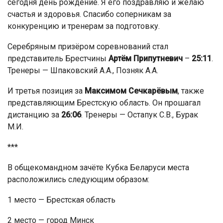
сегодня день рождение. Я его поздравляю и желаю
счастья и здоровья. Спасибо соперникам за
конкуренцию и тренерам за подготовку.
Серебряным призёром соревнований стал
представитель Брестчины
Артём Припутневич
–
25:11
.
Тренеры — Шпаковский А.А., Позняк А.А.
И третья позиция за
Максимом Сечкарёвым
, также
представляющим Брестскую область. Он прошагал
дистанцию за
26:06
. Тренеры — Остапук С.В., Бурак
М.И.
***
В общекомандном зачёте Кубка Беларуси места
расположились следующим образом:
1 место — Брестская область
2 место — город Минск