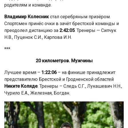
родителям и команде.
Владимир Колесник
стал серебряным призёром.
Спортсмен принёс очки в зачёт брестской команды и
преодолел дистанцию за
2:42:05
. Тренеры — Сипчук
Н.В., Пуценок С.И., Карпова И.Н.
***
20 километров. Мужчины
Лучшее время –
1:22:06
– на финише принадлежит
представителю Брестской и Гродненской областей
Никите Коляде
. Тренеры – Следь С.Г., Лукашевич Н.Н.,
Чурило Е.А., Железная, Богдан.