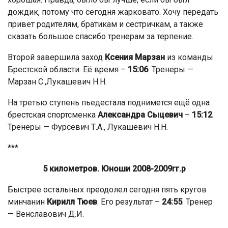
дождик, потому что сегодня жарковато. Хочу передать
привет родителям, братикам и сестричкам, а также
сказать большое спасибо тренерам за терпение.
Второй завершила заход
Ксения Марзан
из команды
Брестской области. Её время –
15:06
. Тренеры —
Марзан С.,Лукашевич Н.Н.
На третью ступень пьедестала поднимется ещё одна
брестская спортсменка
Александра Сыцевич
–
15:12
.
Тренеры — Фурсевич Т.А., Лукашевич Н.Н.
***
5 километров. Юноши 2008-2009гг.р
Быстрее остальных преодолел сегодня пять кругов
минчанин
Кирилл Тюев
. Его результат –
24:55
. Тренер
— Венславович Д.И.