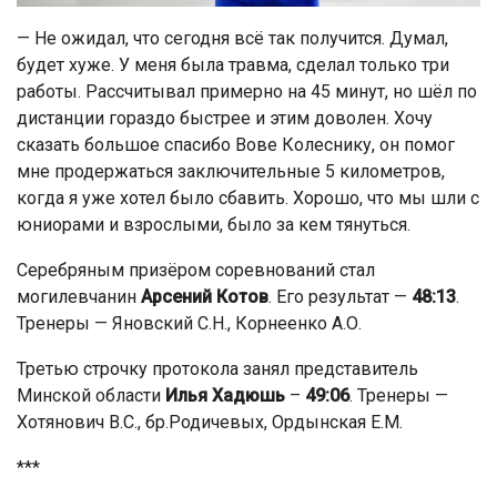
— Не ожидал, что сегодня всё так получится. Думал,
будет хуже. У меня была травма, сделал только три
работы. Рассчитывал примерно на 45 минут, но шёл по
дистанции гораздо быстрее и этим доволен. Хочу
сказать большое спасибо Вове Колеснику, он помог
мне продержаться заключительные 5 километров,
когда я уже хотел было сбавить. Хорошо, что мы шли с
юниорами и взрослыми, было за кем тянуться.
Серебряным призёром соревнований стал
могилевчанин
Арсений Котов
. Его результат —
48:13
.
Тренеры — Яновский С.Н., Корнеенко А.О.
Третью строчку протокола занял представитель
Минской области
Илья Хадюшь
–
49:06
. Тренеры —
Хотянович В.С., бр.Родичевых, Ордынская Е.М.
***