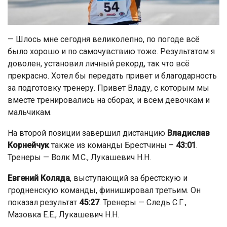
— Шлось мне сегодня великолепно, по погоде всё
было хорошо и по самочувствию тоже. Результатом я
доволен, установил личный рекорд, так что всё
прекрасно. Хотел бы передать привет и благодарность
за подготовку тренеру. Привет Владу, с которым мы
вместе тренировались на сборах, и всем девочкам и
мальчикам.
На второй позиции завершил дистанцию
Владислав
Корнейчук
также из команды Брестчины –
43:01
.
Тренеры — Волк М.С., Лукашевич Н.Н.
Евгений Коляда
, выступающий за брестскую и
гродненскую команды, финишировал третьим. Он
показал результат
45:27
. Тренеры — Следь С.Г.,
Мазовка Е.Е., Лукашевич Н.Н.