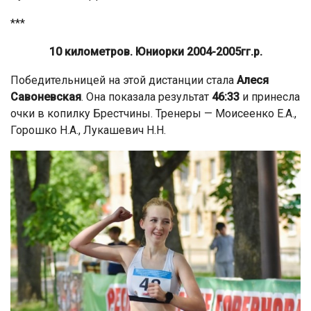
***
10 километров. Юниорки 2004-2005гг.р.
Победительницей на этой дистанции стала
Алеся
Савоневская
. Она показала результат
46:33
и принесла
очки в копилку Брестчины. Тренеры — Моисеенко Е.А.,
Горошко Н.А., Лукашевич Н.Н.