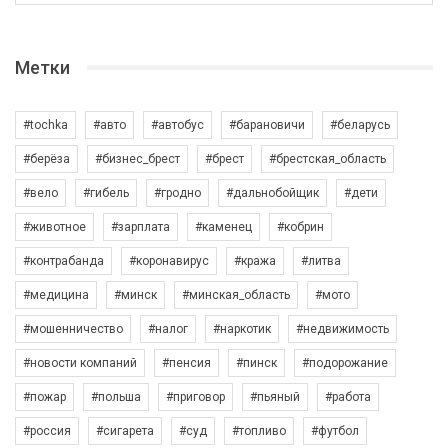
Метки
#tochka
#авто
#автобус
#барановичи
#беларусь
#берёза
#бизнес_брест
#брест
#брестская_область
#вело
#гибель
#гродно
#дальнобойщик
#дети
#животное
#зарплата
#каменец
#кобрин
#контрабанда
#коронавирус
#кража
#литва
#медицина
#минск
#минская_область
#мото
#мошенничество
#налог
#наркотик
#недвижимость
#новости компаний
#пенсия
#пинск
#подорожание
#пожар
#польша
#приговор
#пьяный
#работа
#россия
#сигарета
#суд
#топливо
#футбол