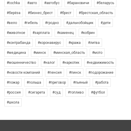
#tochka
#авто
#автобус
#барановичи
#беларусь
#берёза
#бизнес_брест
#брест
#брестская_область
#вело
#гибель
#гродно
#дальнобойщик
#дети
#животное
#зарплата
#каменец
#кобрин
#контрабанда
#коронавирус
#кража
#литва
#медицина
#минск
#минская_область
#мото
#мошенничество
#налог
#наркотик
#недвижимость
#новости компаний
#пенсия
#пинск
#подорожание
#пожар
#польша
#приговор
#пьяный
#работа
#россия
#сигарета
#суд
#топливо
#футбол
#школа