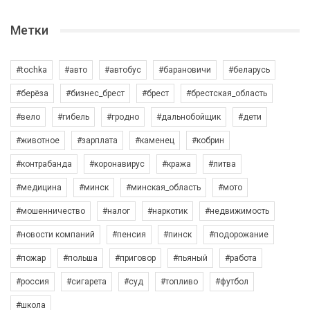
Метки
#tochka
#авто
#автобус
#барановичи
#беларусь
#берёза
#бизнес_брест
#брест
#брестская_область
#вело
#гибель
#гродно
#дальнобойщик
#дети
#животное
#зарплата
#каменец
#кобрин
#контрабанда
#коронавирус
#кража
#литва
#медицина
#минск
#минская_область
#мото
#мошенничество
#налог
#наркотик
#недвижимость
#новости компаний
#пенсия
#пинск
#подорожание
#пожар
#польша
#приговор
#пьяный
#работа
#россия
#сигарета
#суд
#топливо
#футбол
#школа