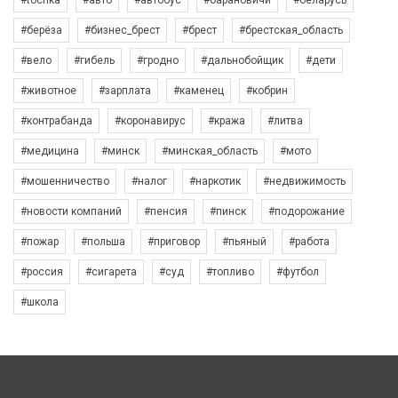
#берёза
#бизнес_брест
#брест
#брестская_область
#вело
#гибель
#гродно
#дальнобойщик
#дети
#животное
#зарплата
#каменец
#кобрин
#контрабанда
#коронавирус
#кража
#литва
#медицина
#минск
#минская_область
#мото
#мошенничество
#налог
#наркотик
#недвижимость
#новости компаний
#пенсия
#пинск
#подорожание
#пожар
#польша
#приговор
#пьяный
#работа
#россия
#сигарета
#суд
#топливо
#футбол
#школа