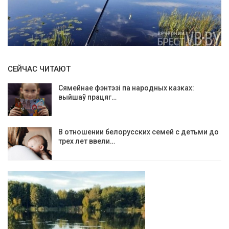
СЕЙЧАС ЧИТАЮТ
Сямейнае фэнтэзі па народных казках:
выйшаў працяг…
В отношении белорусских семей с детьми до
трех лет ввели…