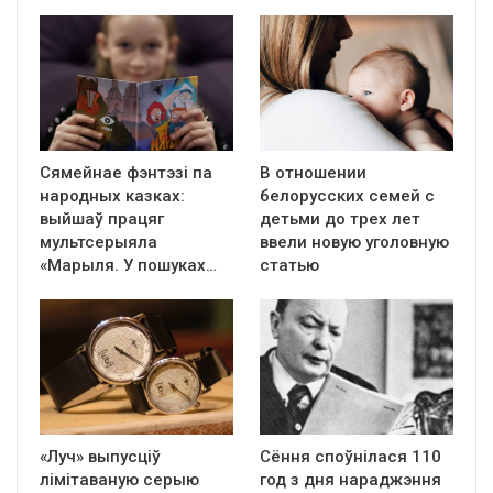
Сямейнае фэнтэзі па
В отношении
народных казках:
белорусских семей с
выйшаў працяг
детьми до трех лет
мультсерыяла
ввели новую уголовную
«Марыля. У пошуках…
статью
«Луч» выпусціў
Сёння споўнілася 110
лiмiтаваную серыю
год з дня нараджэння