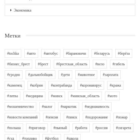
Экономика
Метки
#tochka
#авто
#автобус
#барановичи
#беларусь
#берёза
#бизнес_брест
#брест
#брестская_область
#вело
#гибель
#гродно
#дальнобойщик
#дети
#животное
#зарплата
#каменец
#кобрин
#контрабанда
#коронавирус
#кража
#литва
#медицина
#минск
#минская_область
#мото
#мошенничество
#налог
#наркотик
#недвижимость
#новости компаний
#пенсия
#пинск
#подорожание
#пожар
#польша
#приговор
#пьяный
#работа
#россия
#сигарета
#суд
#топливо
#футбол
#школа