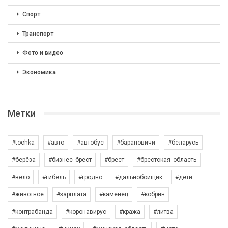
Спорт
Транспорт
Фото и видео
Экономика
Метки
#tochka
#авто
#автобус
#барановичи
#беларусь
#берёза
#бизнес_брест
#брест
#брестская_область
#вело
#гибель
#гродно
#дальнобойщик
#дети
#животное
#зарплата
#каменец
#кобрин
#контрабанда
#коронавирус
#кража
#литва