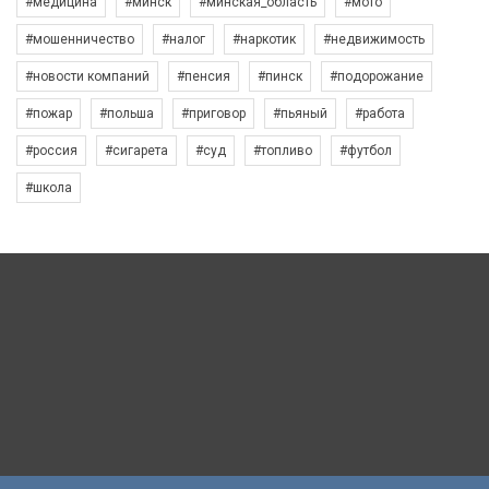
#медицина
#минск
#минская_область
#мото
#мошенничество
#налог
#наркотик
#недвижимость
#новости компаний
#пенсия
#пинск
#подорожание
#пожар
#польша
#приговор
#пьяный
#работа
#россия
#сигарета
#суд
#топливо
#футбол
#школа