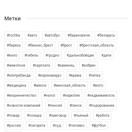
Метки
#tochka
#авто
#автобус
#барановичи
#беларусь
#берёза
#бизнес_брест
#брест
#брестская_область
#вело
#гибель
#гродно
#дальнобойщик
#дети
#животное
#зарплата
#каменец
#кобрин
#контрабанда
#коронавирус
#кража
#литва
#медицина
#минск
#минская_область
#мото
#мошенничество
#налог
#наркотик
#недвижимость
#новости компаний
#пенсия
#пинск
#подорожание
#пожар
#польша
#приговор
#пьяный
#работа
#россия
#сигарета
#суд
#топливо
#футбол