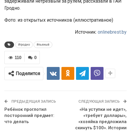
задерживали нетрезвым за рулем, рассказали в ГАИ
Гродно.
Фото: из открытых источников (иллюстративное)
Источник:
onlinebrest.by
#гродно
#пьяный
110
0
Поделится
ПРЕДЫДУЩАЯ ЗАПИСЬ
СЛЕДУЮЩАЯ ЗАПИСЬ
Ребёнок проглотил
«На уступки не идет»,
посторонний предмет:
«требует доллары»,
что делать
«хозяйка предложила
скинуть $100». Истории