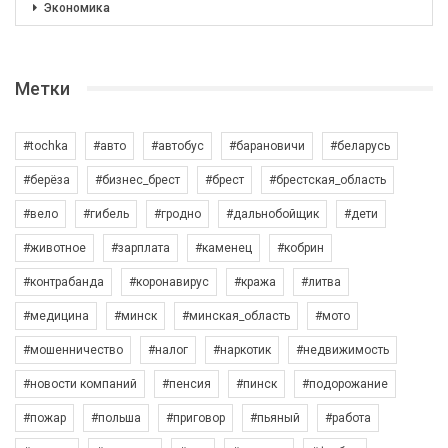
Экономика
Метки
#tochka
#авто
#автобус
#барановичи
#беларусь
#берёза
#бизнес_брест
#брест
#брестская_область
#вело
#гибель
#гродно
#дальнобойщик
#дети
#животное
#зарплата
#каменец
#кобрин
#контрабанда
#коронавирус
#кража
#литва
#медицина
#минск
#минская_область
#мото
#мошенничество
#налог
#наркотик
#недвижимость
#новости компаний
#пенсия
#пинск
#подорожание
#пожар
#польша
#приговор
#пьяный
#работа