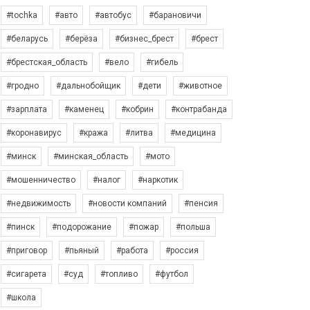
#tochka
#авто
#автобус
#барановичи
#беларусь
#берёза
#бизнес_брест
#брест
#брестская_область
#вело
#гибель
#гродно
#дальнобойщик
#дети
#животное
#зарплата
#каменец
#кобрин
#контрабанда
#коронавирус
#кража
#литва
#медицина
#минск
#минская_область
#мото
#мошенничество
#налог
#наркотик
#недвижимость
#новости компаний
#пенсия
#пинск
#подорожание
#пожар
#польша
#приговор
#пьяный
#работа
#россия
#сигарета
#суд
#топливо
#футбол
#школа