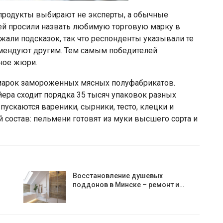
 продукты выбирают не эксперты, а обычные
ей просили назвать любимую торговую марку в
али подсказок, так что респонденты указывали те
мендуют другим. Тем самым победителей
ное жюри.
 марок замороженных мясных полуфабрикатов.
йера сходит порядка 35 тысяч упаковок разных
ускаются вареники, сырники, тесто, клецки и
состав: пельмени готовят из муки высшего сорта и
Восстановление душевых
поддонов в Минске – ремонт и…