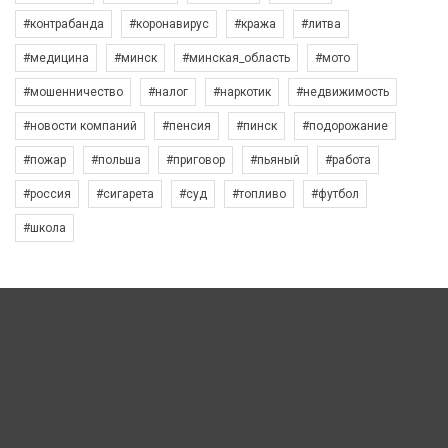
#контрабанда
#коронавирус
#кража
#литва
#медицина
#минск
#минская_область
#мото
#мошенничество
#налог
#наркотик
#недвижимость
#новости компаний
#пенсия
#пинск
#подорожание
#пожар
#польша
#приговор
#пьяный
#работа
#россия
#сигарета
#суд
#топливо
#футбол
#школа