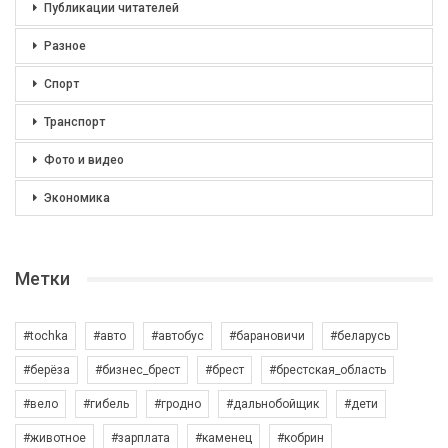
Публикации читателей
Разное
Спорт
Транспорт
Фото и видео
Экономика
Метки
#tochka
#авто
#автобус
#барановичи
#беларусь
#берёза
#бизнес_брест
#брест
#брестская_область
#вело
#гибель
#гродно
#дальнобойщик
#дети
#животное
#зарплата
#каменец
#кобрин