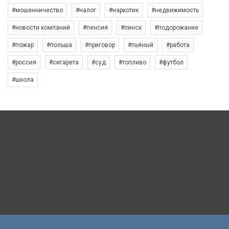
#мошенничество
#налог
#наркотик
#недвижимость
#новости компаний
#пенсия
#пинск
#подорожание
#пожар
#польша
#приговор
#пьяный
#работа
#россия
#сигарета
#суд
#топливо
#футбол
#школа