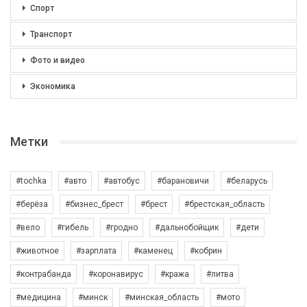
Спорт
Транспорт
Фото и видео
Экономика
Метки
#tochka
#авто
#автобус
#барановичи
#беларусь
#берёза
#бизнес_брест
#брест
#брестская_область
#вело
#гибель
#гродно
#дальнобойщик
#дети
#животное
#зарплата
#каменец
#кобрин
#контрабанда
#коронавирус
#кража
#литва
#медицина
#минск
#минская_область
#мото