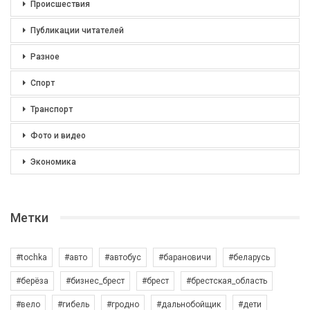
Происшествия
Публикации читателей
Разное
Спорт
Транспорт
Фото и видео
Экономика
Метки
#tochka
#авто
#автобус
#барановичи
#беларусь
#берёза
#бизнес_брест
#брест
#брестская_область
#вело
#гибель
#гродно
#дальнобойщик
#дети