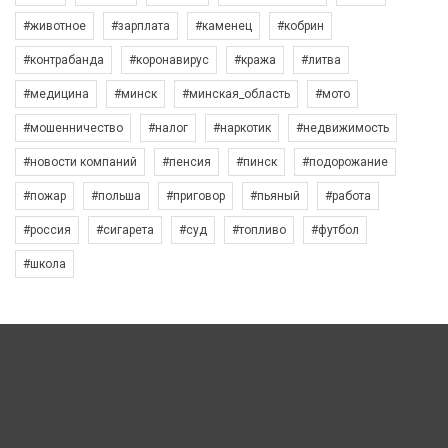
#животное
#зарплата
#каменец
#кобрин
#контрабанда
#коронавирус
#кража
#литва
#медицина
#минск
#минская_область
#мото
#мошенничество
#налог
#наркотик
#недвижимость
#новости компаний
#пенсия
#пинск
#подорожание
#пожар
#польша
#приговор
#пьяный
#работа
#россия
#сигарета
#суд
#топливо
#футбол
#школа