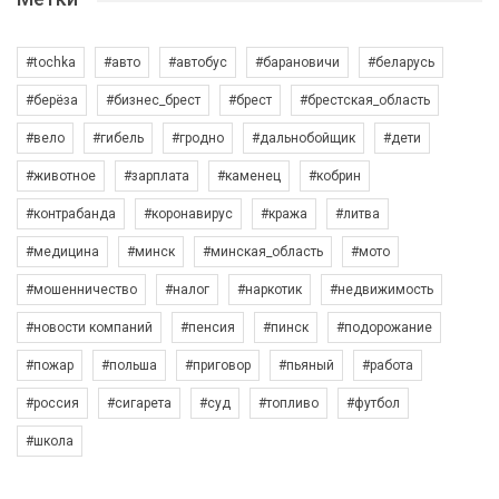
#tochka
#авто
#автобус
#барановичи
#беларусь
#берёза
#бизнес_брест
#брест
#брестская_область
#вело
#гибель
#гродно
#дальнобойщик
#дети
#животное
#зарплата
#каменец
#кобрин
#контрабанда
#коронавирус
#кража
#литва
#медицина
#минск
#минская_область
#мото
#мошенничество
#налог
#наркотик
#недвижимость
#новости компаний
#пенсия
#пинск
#подорожание
#пожар
#польша
#приговор
#пьяный
#работа
#россия
#сигарета
#суд
#топливо
#футбол
#школа