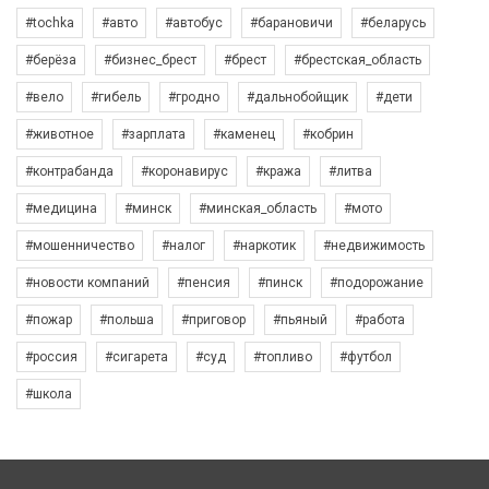
#tochka
#авто
#автобус
#барановичи
#беларусь
#берёза
#бизнес_брест
#брест
#брестская_область
#вело
#гибель
#гродно
#дальнобойщик
#дети
#животное
#зарплата
#каменец
#кобрин
#контрабанда
#коронавирус
#кража
#литва
#медицина
#минск
#минская_область
#мото
#мошенничество
#налог
#наркотик
#недвижимость
#новости компаний
#пенсия
#пинск
#подорожание
#пожар
#польша
#приговор
#пьяный
#работа
#россия
#сигарета
#суд
#топливо
#футбол
#школа